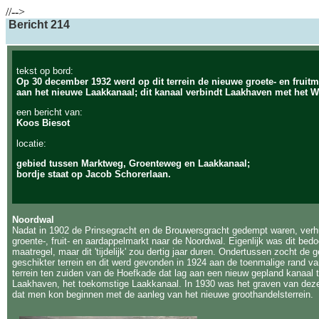
//-->
Bericht 214
tekst op bord:
Op 30 december 1932 werd op dit terrein de nieuwe groete- en fruit
aan het nieuwe Laakkanaal; dit kanaal verbindt Laakhaven met het W
een bericht van:
Koos Biesot
locatie:
gebied tussen Marktweg, Groenteweg en Laakkanaal;
bordje staat op Jacob Schorerlaan.
Noordwal
Nadat in 1902 de Prinsegracht en de Brouwersgracht gedempt waren, verh
groente-, fruit- en aardappelmarkt naar de Noordwal. Eigenlijk was dit bedoe
maatregel, maar dit 'tijdelijk' zou dertig jaar duren. Ondertussen zocht de
geschikter terrein en dit werd gevonden in 1924 aan de toenmalige rand va
terrein ten zuiden van de Hoefkade dat lag aan een nieuw gepland kanaal
Laakhaven, het toekomstige Laakkanaal. In 1930 was het graven van deze
dat men kon beginnen met de aanleg van het nieuwe groothandelsterrein.