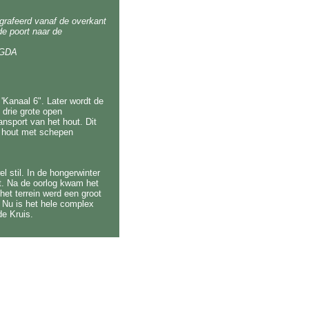
grafeerd vanaf de overkant
de poort naar de
; GDA
'Kanaal 6". Later wordt de
 drie grote open
nsport van het hout. Dit
t hout met schepen
l stil. In de hongerwinter
t. Na de oorlog kwam het
het terrein werd een groot
 Nu is het hele complex
de Kruis.