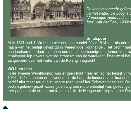
De koninginegracht gefoto
vanhet water.
De boog is 
'Vereenigde Houthandel';
foto: Van der Pool, 1939
Smalspoor
Al is 1871 had J. Vreeburg hier een houthandel. Voor 1914 met als adres 
naam van het bedrijf gewijzigd in 'Vereenigde Houthandel'. Het bedrijf had
houtloodsen met daar tussen in een smalspoorbaantje met lorries voor tra
smalspoor liep drwars over de straat tot aan de waterkant. Daar werd he
aangevoerd over het water van de Koninginnegracht.
WO II en later
In de Tweede Wereldoorlog was er geen hout meer en lag het bedrijf vrijwe
1944 - 1945 sloopten de bewoners uit de buurt de loodsen voor brandhou
bedrijf niet meer terug. Het werkte toen vanaf het Scheveningseveer. Op 
bedrijfsgebouw gezet waarin jarenlang een motorenbedrijf was gevestigd.
met pand aan de straatkant in gebruik bij de Haagse afdeling van het Ro