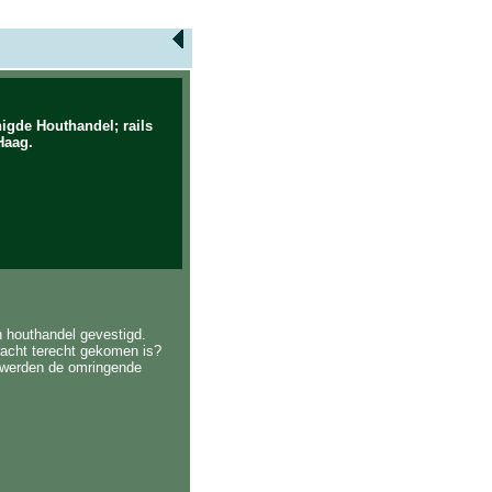
igde Houthandel; rails
Haag.
n houthandel gevestigd.
racht terecht gekomen is?
r werden de omringende